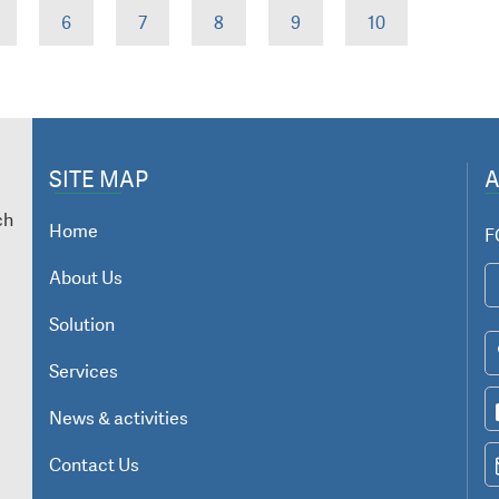
6
7
8
9
10
SITE MAP
ch
Home
F
About Us
Solution
Services
News & activities
Contact Us