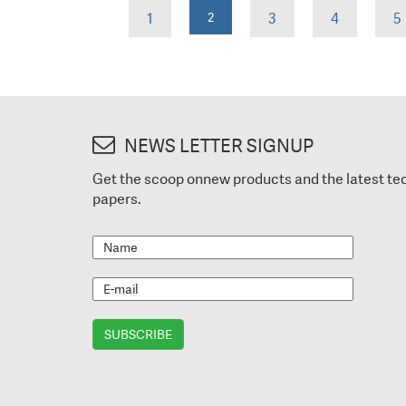
1
2
3
4
5
NEWS LETTER SIGNUP
Get the scoop onnew products and the latest te
papers.