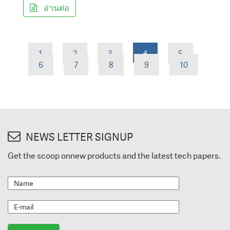
อ่านต่อ
1
2
3
4
5
6
7
8
9
10
NEWS LETTER SIGNUP
Get the scoop onnew products and the latest tech papers.