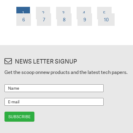
1
2
3
4
5
6
7
8
9
10
NEWS LETTER SIGNUP
Get the scoop onnew products and the latest tech papers.