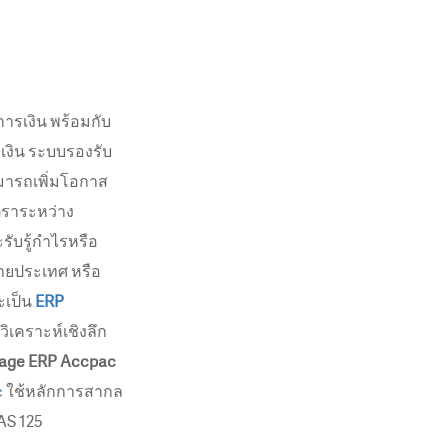
รเงิน พร้อมกับ
เงิน ระบบรองรับ
มารถเพิ่มโอกาส
ตราระหว่าง
ับรู้กำไรหรือ
ลายประเทศ หรือ
ะเป็น
ERP
ิเคราะห์เชิงลึก
age ERP Accpac
c
ใช้หลักการสากล
AS 125