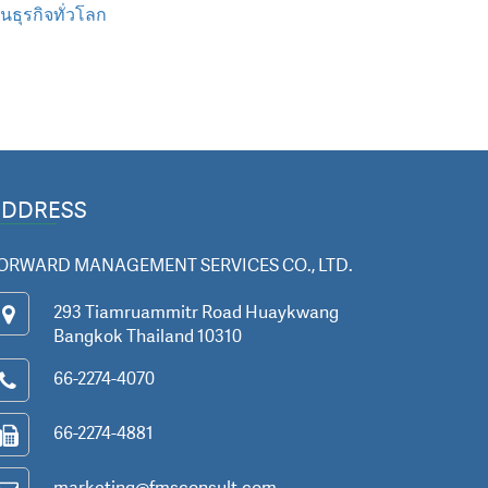
ธุรกิจทั่วโลก
ADDRESS
ORWARD MANAGEMENT SERVICES CO., LTD.
293 Tiamruammitr Road Huaykwang
Bangkok Thailand 10310
66-2274-4070
66-2274-4881
marketing@fmsconsult.com