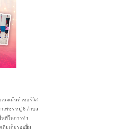
มเนจเม้นท์ เซอร์วิส
คกเพชร หมู่ 6 ตำบล
พื้นที่ในการทำ
เติมเต็มรอยยิ้ม