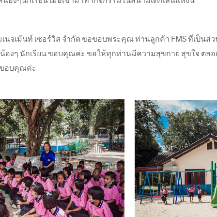
 แมเนจเม้นท์ เซอร์วิส จำกัด ขอขอบพระคุณ ท่านลูกค้า FMS ที่เป็นส่
้กับน้องๆ นักเรียน ขอบคุณค่ะ ขอให้ทุกท่านมีความสุขกาย สุขใจ ตลอด
ง ขอบคุณค่ะ