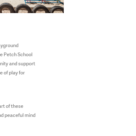
ayground
oke Petch School
nity and support
 of play for
rt of these
and peaceful mind