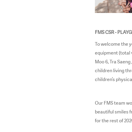
FMS CSR - PLAYG
To welcome the y
equipment (total 
Moo 6, Tra Saeng 
children living t
children’s physic
Our FMS team woul
beautiful smiles 
for the rest of 2